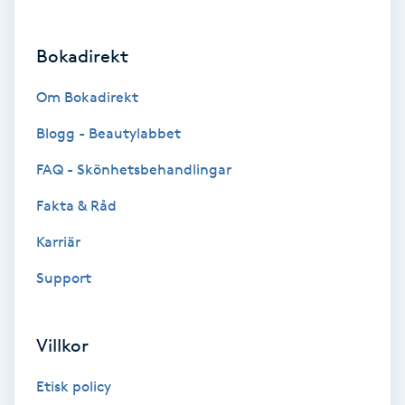
Brynformning
Bokadirekt
Brynfärgning
Om Bokadirekt
Brynplockning
Blogg - Beautylabbet
FAQ - Skönhetsbehandlingar
Bröllopsuppsättning
Fakta & Råd
C
Karriär
Celluliter
Support
Coachning
Villkor
Color correction
Etisk policy