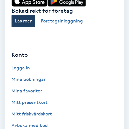
Bokadirekt för företag
Babylights
Läs mer
Företagsinloggning
Balayage
Bambumassage
Konto
Barber
Logga in
Barnklippning
Mina bokningar
BIAB
Mina favoriter
Mitt presentkort
Blowout
Mitt friskvårdskort
Bottenfärg
Avboka med kod