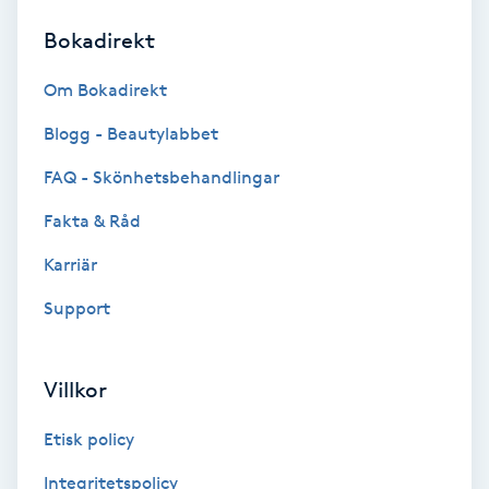
Bokadirekt
Brynformning
Om Bokadirekt
Brynfärgning
Blogg - Beautylabbet
Brynplockning
FAQ - Skönhetsbehandlingar
Fakta & Råd
Bröllopsuppsättning
C
Karriär
Support
Celluliter
Coachning
Villkor
Color correction
Etisk policy
Integritetspolicy