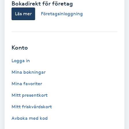
Bokadirekt för företag
Babylights
Läs mer
Företagsinloggning
Balayage
Bambumassage
Konto
Barber
Logga in
Mina bokningar
Barnklippning
Mina favoriter
BIAB
Mitt presentkort
Mitt friskvårdskort
Blowout
Avboka med kod
Bottenfärg