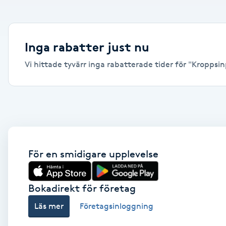
Alternativmedicin
Andningsmassage
Inga rabatter just nu
Vi hittade tyvärr inga rabatterade tider för "Kroppsinp
Ansiktslyft utan kirurgi
Aromamassage
Ashtanga Yoga
Ayurveda
För en smidigare upplevelse
Ayurvedisk Massage
Bokadirekt för företag
Läs mer
Företagsinloggning
Ansiktsbehandling djuprengörande
B