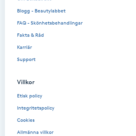
Blogg - Beautylabbet
Brynformning
FAQ - Skönhetsbehandlingar
Brynfärgning
Fakta & Råd
Brynplockning
Karriär
Support
Bröllopsuppsättning
C
Villkor
Celluliter
Etisk policy
Coachning
Integritetspolicy
Cookies
Color correction
Allmänna villkor