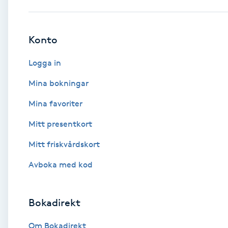
Babylights
Konto
Balayage
Logga in
Bambumassage
Mina bokningar
Mina favoriter
Barber
Mitt presentkort
Barnklippning
Mitt friskvårdskort
BIAB
Avboka med kod
Blowout
Bokadirekt
Bottenfärg
Om Bokadirekt