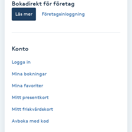
Bokadirekt för företag
Babylights
Läs mer
Företagsinloggning
Balayage
Bambumassage
Konto
Barber
Logga in
Mina bokningar
Barnklippning
Mina favoriter
BIAB
Mitt presentkort
Mitt friskvårdskort
Blowout
Avboka med kod
Bottenfärg