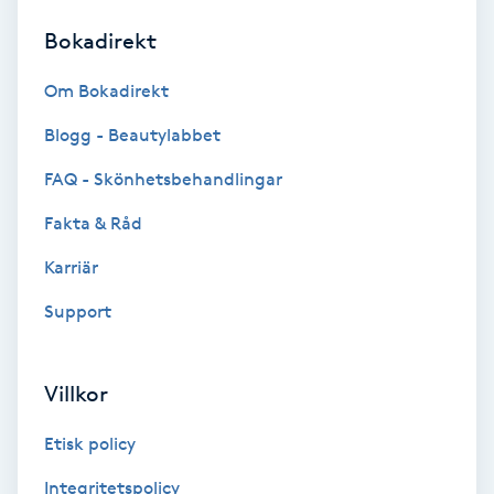
Bokadirekt
Brynformning
Om Bokadirekt
Brynfärgning
Blogg - Beautylabbet
Brynplockning
FAQ - Skönhetsbehandlingar
Fakta & Råd
Bröllopsuppsättning
C
Karriär
Support
Celluliter
Coachning
Villkor
Color correction
Etisk policy
Integritetspolicy