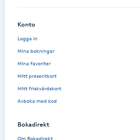
Babylights
Konto
Balayage
Logga in
Bambumassage
Mina bokningar
Mina favoriter
Barber
Mitt presentkort
Barnklippning
Mitt friskvårdskort
BIAB
Avboka med kod
Blowout
Bokadirekt
Bottenfärg
Om Bokadirekt