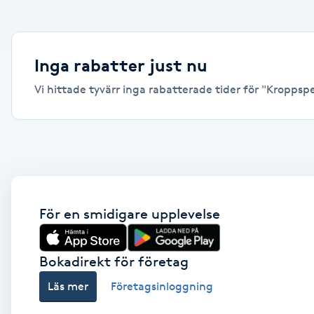
Alternativmedicin
Andningsmassage
Inga rabatter just nu
Vi hittade tyvärr inga rabatterade tider för "Kroppspee
Ansiktslyft utan kirurgi
Aromamassage
Ashtanga Yoga
Ayurveda
För en smidigare upplevelse
Ayurvedisk Massage
Bokadirekt för företag
Läs mer
Företagsinloggning
Ansiktsbehandling djuprengörande
B