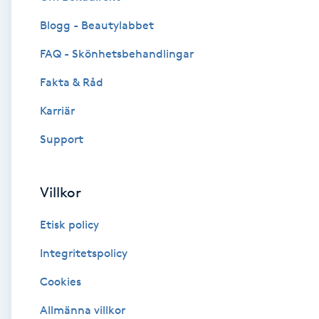
Blogg - Beautylabbet
Brynformning
FAQ - Skönhetsbehandlingar
Brynfärgning
Fakta & Råd
Brynplockning
Karriär
Support
Bröllopsuppsättning
C
Villkor
Celluliter
Etisk policy
Coachning
Integritetspolicy
Cookies
Color correction
Allmänna villkor