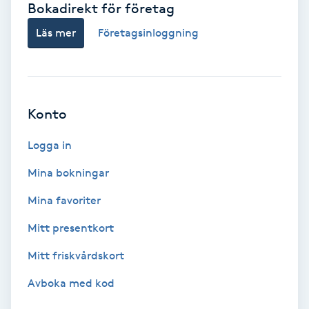
Bokadirekt för företag
Babylights
Läs mer
Företagsinloggning
Balayage
Bambumassage
Konto
Barber
Logga in
Mina bokningar
Barnklippning
Mina favoriter
BIAB
Mitt presentkort
Mitt friskvårdskort
Blowout
Avboka med kod
Bottenfärg