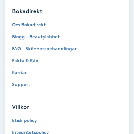
Bokadirekt
Brynformning
Om Bokadirekt
Brynfärgning
Blogg - Beautylabbet
Brynplockning
FAQ - Skönhetsbehandlingar
Fakta & Råd
Bröllopsuppsättning
C
Karriär
Support
Celluliter
Coachning
Villkor
Color correction
Etisk policy
Integritetspolicy