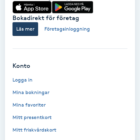
Babylights
Bokadirekt för företag
Balayage
Läs mer
Företagsinloggning
Bambumassage
Barber
Konto
Logga in
Barnklippning
Mina bokningar
BIAB
Mina favoriter
Blowout
Mitt presentkort
Mitt friskvårdskort
Bottenfärg