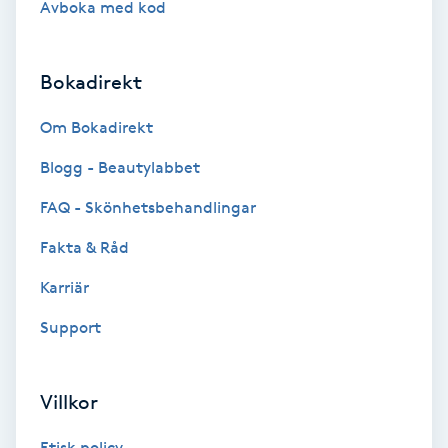
Avboka med kod
Brynformning
Bokadirekt
Brynfärgning
Om Bokadirekt
Brynplockning
Blogg - Beautylabbet
Bröllopsuppsättning
FAQ - Skönhetsbehandlingar
C
Fakta & Råd
Celluliter
Karriär
Support
Coachning
Color correction
Villkor
Etisk policy