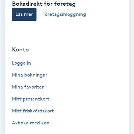
Bokadirekt för företag
Babylights
Läs mer
Företagsinloggning
Balayage
Bambumassage
Konto
Barber
Logga in
Mina bokningar
Barnklippning
Mina favoriter
BIAB
Mitt presentkort
Mitt friskvårdskort
Blowout
Avboka med kod
Bottenfärg