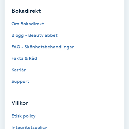
Bokadirekt
Brynformning
Om Bokadirekt
Brynfärgning
Blogg - Beautylabbet
Brynplockning
FAQ - Skönhetsbehandlingar
Fakta & Råd
Bröllopsuppsättning
C
Karriär
Support
Celluliter
Coachning
Villkor
Color correction
Etisk policy
Integritetspolicy