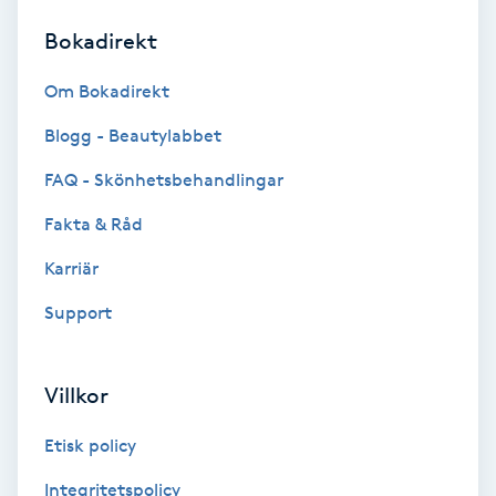
Bokadirekt
Brynformning
Om Bokadirekt
Brynfärgning
Blogg - Beautylabbet
Brynplockning
FAQ - Skönhetsbehandlingar
Fakta & Råd
Bröllopsuppsättning
C
Karriär
Support
Celluliter
Coachning
Villkor
Color correction
Etisk policy
Integritetspolicy