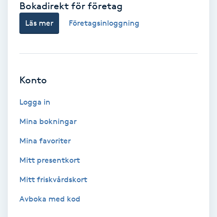
Bokadirekt för företag
Babylights
Läs mer
Företagsinloggning
Balayage
Bambumassage
Konto
Barber
Logga in
Mina bokningar
Barnklippning
Mina favoriter
BIAB
Mitt presentkort
Mitt friskvårdskort
Blowout
Avboka med kod
Bottenfärg