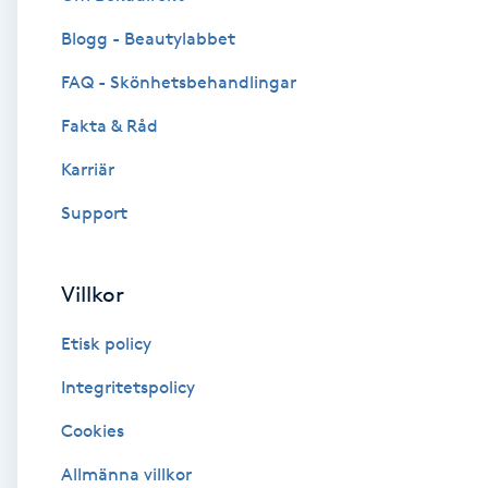
Blogg - Beautylabbet
Brynformning
FAQ - Skönhetsbehandlingar
Brynfärgning
Fakta & Råd
Brynplockning
Karriär
Support
Bröllopsuppsättning
C
Villkor
Celluliter
Etisk policy
Coachning
Integritetspolicy
Cookies
Color correction
Allmänna villkor