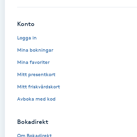
Babylights
Konto
Balayage
Logga in
Bambumassage
Mina bokningar
Mina favoriter
Barber
Mitt presentkort
Barnklippning
Mitt friskvårdskort
BIAB
Avboka med kod
Blowout
Bokadirekt
Bottenfärg
Om Bokadirekt