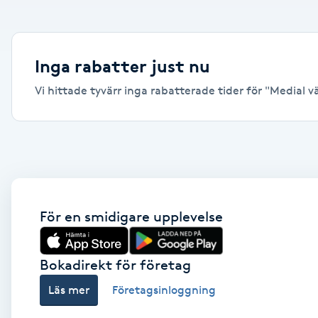
Alternativmedicin
Andningsmassage
Inga rabatter just nu
Vi hittade tyvärr inga rabatterade tider för "Medial vä
Ansiktslyft utan kirurgi
Aromamassage
Ashtanga Yoga
Ayurveda
För en smidigare upplevelse
Ayurvedisk Massage
Bokadirekt för företag
Läs mer
Företagsinloggning
Ansiktsbehandling djuprengörande
B