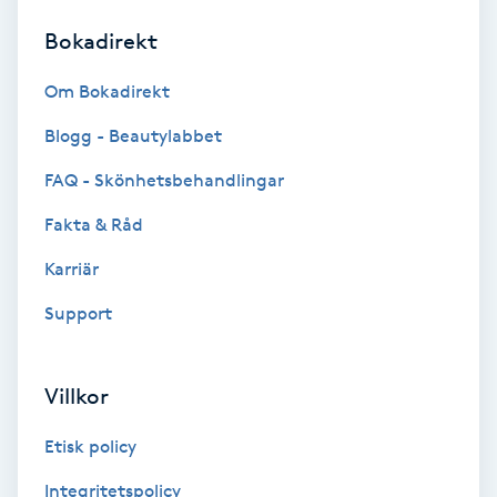
Bokadirekt
Brynformning
Om Bokadirekt
Brynfärgning
Blogg - Beautylabbet
Brynplockning
FAQ - Skönhetsbehandlingar
Fakta & Råd
Bröllopsuppsättning
C
Karriär
Support
Celluliter
Coachning
Villkor
Color correction
Etisk policy
Integritetspolicy