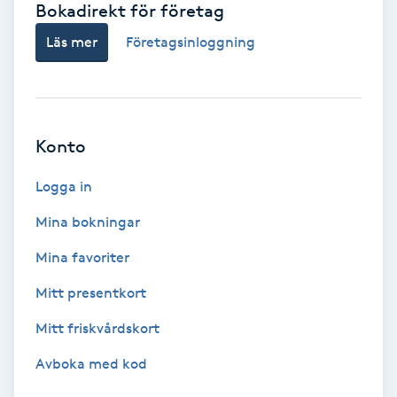
Bokadirekt för företag
Babylights
Läs mer
Företagsinloggning
Balayage
Bambumassage
Konto
Barber
Logga in
Mina bokningar
Barnklippning
Mina favoriter
BIAB
Mitt presentkort
Mitt friskvårdskort
Blowout
Avboka med kod
Bottenfärg