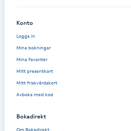
Babylights
Konto
Balayage
Logga in
Bambumassage
Mina bokningar
Mina favoriter
Barber
Mitt presentkort
Barnklippning
Mitt friskvårdskort
BIAB
Avboka med kod
Blowout
Bokadirekt
Bottenfärg
Om Bokadirekt