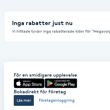
Alternativmedicin
Andningsmassage
Inga rabatter just nu
Vi hittade tyvärr inga rabatterade tider för "Megavolym
Ansiktslyft utan kirurgi
Aromamassage
Ashtanga Yoga
Ayurveda
För en smidigare upplevelse
Ayurvedisk Massage
Bokadirekt för företag
Läs mer
Företagsinloggning
Ansiktsbehandling djuprengörande
B