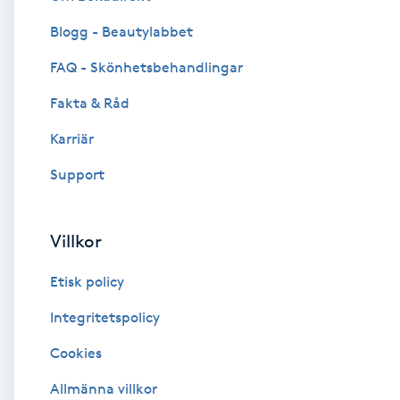
Blogg - Beautylabbet
Brynformning
FAQ - Skönhetsbehandlingar
Brynfärgning
Fakta & Råd
Brynplockning
Karriär
Support
Bröllopsuppsättning
C
Villkor
Celluliter
Etisk policy
Coachning
Integritetspolicy
Cookies
Color correction
Allmänna villkor