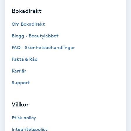
Bokadirekt
Brynformning
Om Bokadirekt
Brynfärgning
Blogg - Beautylabbet
Brynplockning
FAQ - Skönhetsbehandlingar
Fakta & Råd
Bröllopsuppsättning
C
Karriär
Support
Celluliter
Coachning
Villkor
Color correction
Etisk policy
Integritetspolicy