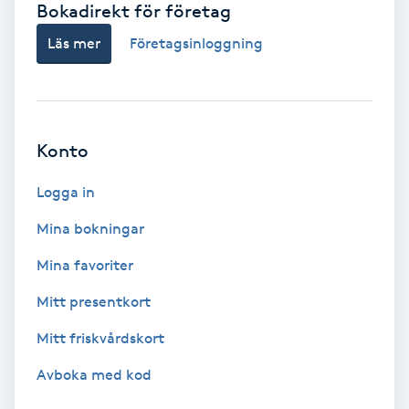
Bokadirekt för företag
Babylights
Läs mer
Företagsinloggning
Balayage
Bambumassage
Konto
Barber
Logga in
Mina bokningar
Barnklippning
Mina favoriter
BIAB
Mitt presentkort
Mitt friskvårdskort
Blowout
Avboka med kod
Bottenfärg