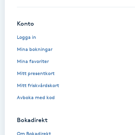
Babylights
Konto
Balayage
Logga in
Bambumassage
Mina bokningar
Mina favoriter
Barber
Mitt presentkort
Barnklippning
Mitt friskvårdskort
BIAB
Avboka med kod
Blowout
Bokadirekt
Bottenfärg
Om Bokadirekt