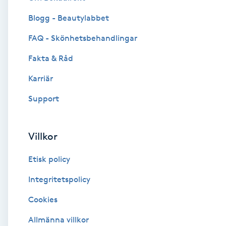
Blogg - Beautylabbet
Brynformning
FAQ - Skönhetsbehandlingar
Brynfärgning
Fakta & Råd
Brynplockning
Karriär
Support
Bröllopsuppsättning
C
Villkor
Celluliter
Etisk policy
Coachning
Integritetspolicy
Cookies
Color correction
Allmänna villkor