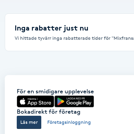
Alternativmedicin
Andningsmassage
Inga rabatter just nu
Vi hittade tyvärr inga rabatterade tider för "Mixfransar
Ansiktslyft utan kirurgi
Aromamassage
Ashtanga Yoga
Ayurveda
För en smidigare upplevelse
Ayurvedisk Massage
Bokadirekt för företag
Läs mer
Företagsinloggning
Ansiktsbehandling djuprengörande
B