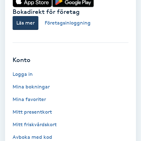
Bokadirekt för företag
Babylights
Läs mer
Företagsinloggning
Balayage
Bambumassage
Konto
Barber
Logga in
Barnklippning
Mina bokningar
BIAB
Mina favoriter
Mitt presentkort
Blowout
Mitt friskvårdskort
Bottenfärg
Avboka med kod