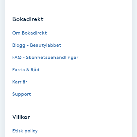
Brynformning
Bokadirekt
Brynfärgning
Om Bokadirekt
Brynplockning
Blogg - Beautylabbet
FAQ - Skönhetsbehandlingar
Bröllopsuppsättning
Fakta & Råd
C
Karriär
Celluliter
Support
Coachning
Villkor
Color correction
Etisk policy