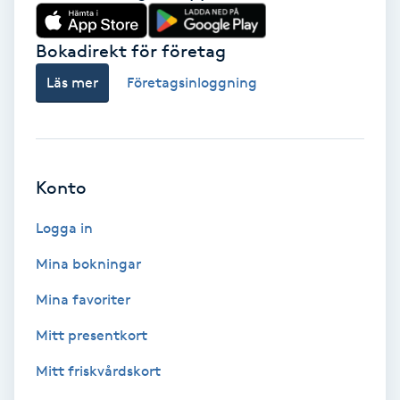
Babylights
Bokadirekt för företag
Balayage
Läs mer
Företagsinloggning
Bambumassage
Barber
Konto
Logga in
Barnklippning
Mina bokningar
BIAB
Mina favoriter
Blowout
Mitt presentkort
Mitt friskvårdskort
Bottenfärg