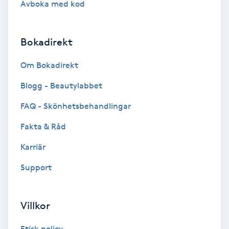
Avboka med kod
Brynformning
Bokadirekt
Brynfärgning
Om Bokadirekt
Brynplockning
Blogg - Beautylabbet
Bröllopsuppsättning
FAQ - Skönhetsbehandlingar
C
Fakta & Råd
Celluliter
Karriär
Support
Coachning
Color correction
Villkor
Etisk policy