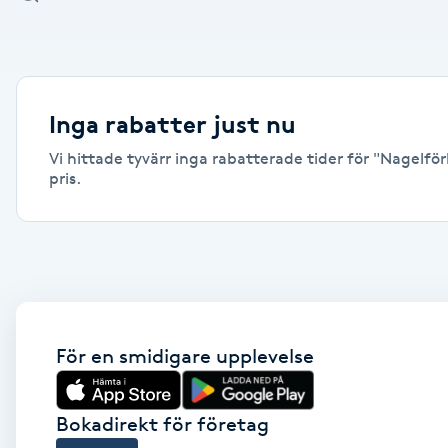
Alternativmedicin
Andningsmassage
Inga rabatter just nu
Ansiktslyft utan kirurgi
Vi hittade tyvärr inga rabatterade tider för "Nagelförl
pris.
Aromamassage
Ashtanga Yoga
Ayurveda
För en smidigare upplevelse
Ayurvedisk Massage
Ansiktsbehandling djuprengörande
Bokadirekt för företag
B