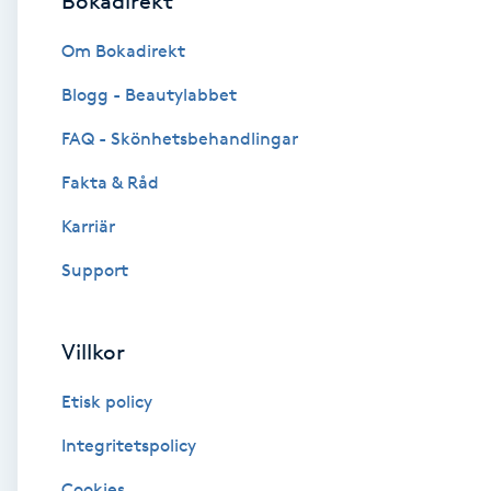
Bokadirekt
Brynformning
Om Bokadirekt
Blogg - Beautylabbet
Brynfärgning
FAQ - Skönhetsbehandlingar
Brynplockning
Fakta & Råd
Karriär
Bröllopsuppsättning
C
Support
Celluliter
Villkor
Coachning
Etisk policy
Color correction
Integritetspolicy
Cookies