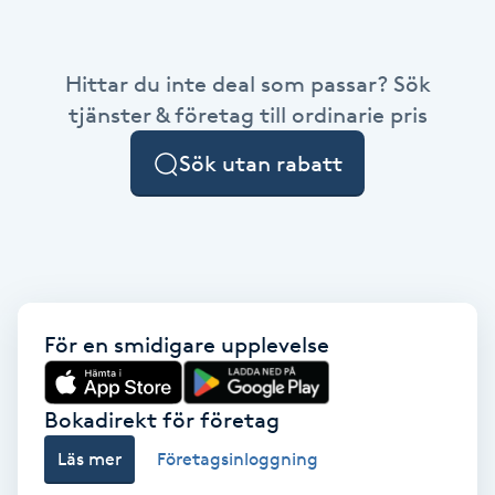
Babylights
Hittar du inte deal som passar? Sök
Balayage
tjänster & företag till ordinarie pris
Sök utan rabatt
Bambumassage
Barber
Barnklippning
För en smidigare upplevelse
BIAB
Blowout
Bokadirekt för företag
Läs mer
Företagsinloggning
Bottenfärg