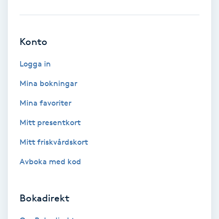
Brynformning
Konto
Brynfärgning
Logga in
Brynplockning
Mina bokningar
Bröllopsuppsättning
Mina favoriter
C
Mitt presentkort
Celluliter
Mitt friskvårdskort
Avboka med kod
Coachning
Color correction
Bokadirekt