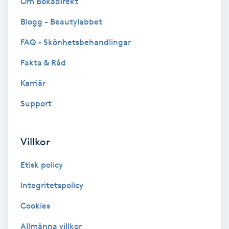
Om Bokadirekt
Cryoterapi
D
Blogg - Beautylabbet
FAQ - Skönhetsbehandlingar
Damklippning
Fakta & Råd
Dermapen
Karriär
Diamantslipning
Support
E
Villkor
Enzympeeling
Etisk policy
Extensions
Integritetspolicy
Extensions borttagning
Cookies
Allmänna villkor
Eyeliner-tatuering