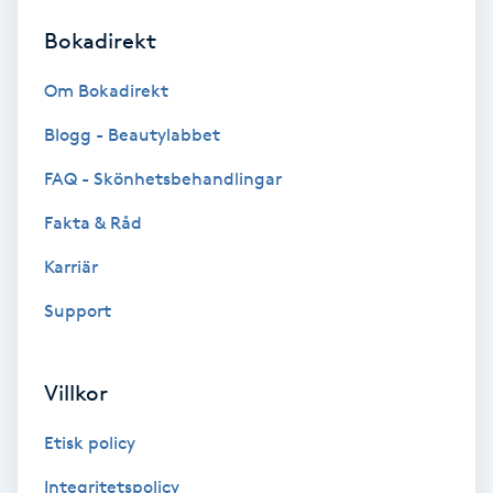
Bokadirekt
Brynformning
Om Bokadirekt
Brynfärgning
Blogg - Beautylabbet
Brynplockning
FAQ - Skönhetsbehandlingar
Fakta & Råd
Bröllopsuppsättning
C
Karriär
Support
Celluliter
Coachning
Villkor
Color correction
Etisk policy
Integritetspolicy