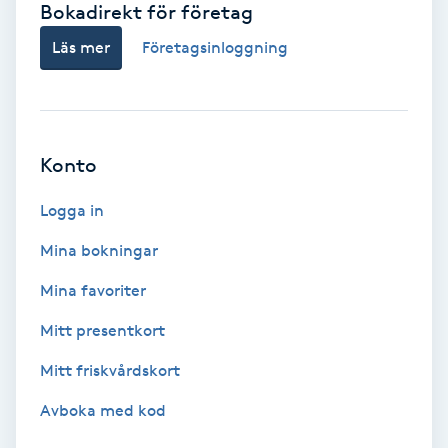
Bokadirekt för företag
Babylights
Läs mer
Företagsinloggning
Balayage
Bambumassage
Konto
Barber
Logga in
Mina bokningar
Barnklippning
Mina favoriter
BIAB
Mitt presentkort
Mitt friskvårdskort
Blowout
Avboka med kod
Bottenfärg