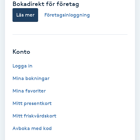
Bokadirekt för företag
Babylights
Läs mer
Företagsinloggning
Balayage
Bambumassage
Konto
Barber
Logga in
Mina bokningar
Barnklippning
Mina favoriter
BIAB
Mitt presentkort
Mitt friskvårdskort
Blowout
Avboka med kod
Bottenfärg