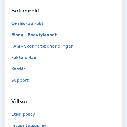
Bokadirekt
Brynformning
Om Bokadirekt
Brynfärgning
Blogg - Beautylabbet
Brynplockning
FAQ - Skönhetsbehandlingar
Fakta & Råd
Bröllopsuppsättning
C
Karriär
Support
Celluliter
Coachning
Villkor
Color correction
Etisk policy
Integritetspolicy