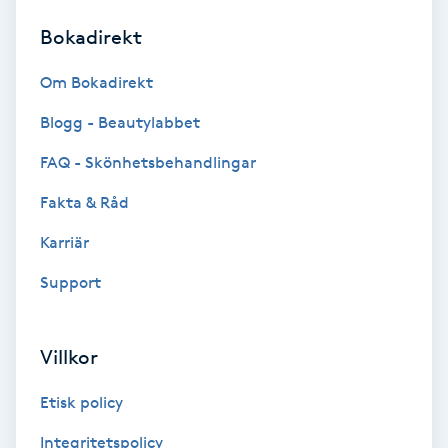
Bokadirekt
Brynformning
Om Bokadirekt
Brynfärgning
Blogg - Beautylabbet
Brynplockning
FAQ - Skönhetsbehandlingar
Fakta & Råd
Bröllopsuppsättning
C
Karriär
Support
Celluliter
Coachning
Villkor
Color correction
Etisk policy
Integritetspolicy