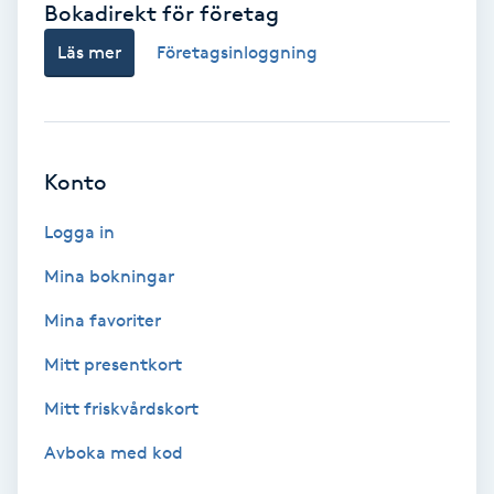
Bokadirekt för företag
Babylights
Läs mer
Företagsinloggning
Balayage
Bambumassage
Konto
Barber
Logga in
Mina bokningar
Barnklippning
Mina favoriter
BIAB
Mitt presentkort
Mitt friskvårdskort
Blowout
Avboka med kod
Bottenfärg