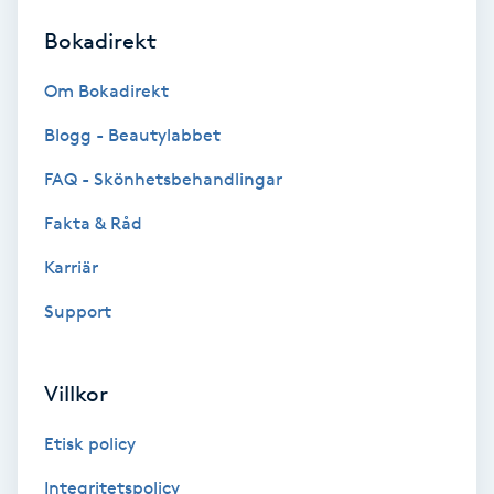
Bokadirekt
Brynformning
Om Bokadirekt
Brynfärgning
Blogg - Beautylabbet
Brynplockning
FAQ - Skönhetsbehandlingar
Fakta & Råd
Bröllopsuppsättning
C
Karriär
Support
Celluliter
Coachning
Villkor
Color correction
Etisk policy
Integritetspolicy