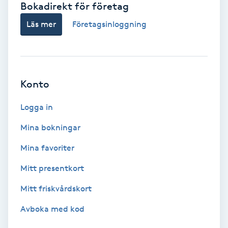
Bokadirekt för företag
Babylights
Läs mer
Företagsinloggning
Balayage
Bambumassage
Konto
Barber
Logga in
Mina bokningar
Barnklippning
Mina favoriter
BIAB
Mitt presentkort
Mitt friskvårdskort
Blowout
Avboka med kod
Bottenfärg