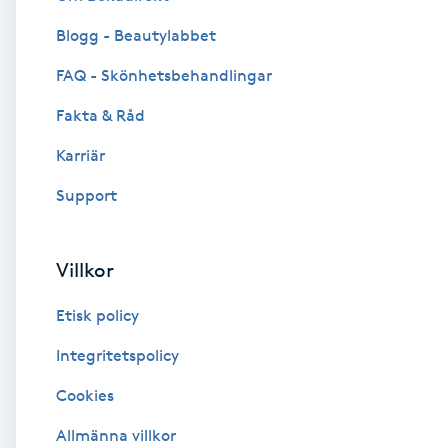
Blogg - Beautylabbet
Brynformning
FAQ - Skönhetsbehandlingar
Brynfärgning
Fakta & Råd
Brynplockning
Karriär
Support
Bröllopsuppsättning
C
Villkor
Celluliter
Etisk policy
Coachning
Integritetspolicy
Cookies
Color correction
Allmänna villkor