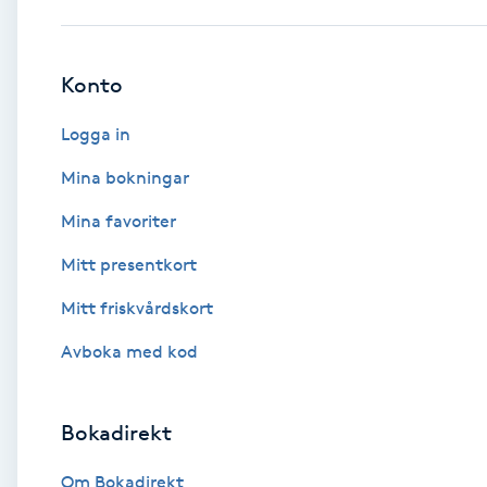
Babylights
Konto
Balayage
Logga in
Bambumassage
Mina bokningar
Mina favoriter
Barber
Mitt presentkort
Barnklippning
Mitt friskvårdskort
BIAB
Avboka med kod
Blowout
Bokadirekt
Bottenfärg
Om Bokadirekt