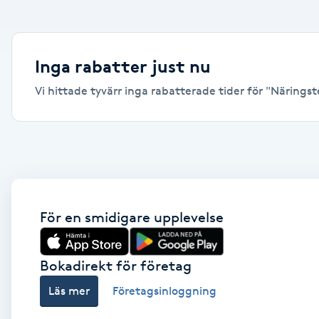
Alternativmedicin
Andningsmassage
Inga rabatter just nu
Vi hittade tyvärr inga rabatterade tider för "Näringster
Ansiktslyft utan kirurgi
Aromamassage
Ashtanga Yoga
Ayurveda
För en smidigare upplevelse
Ayurvedisk Massage
Bokadirekt för företag
Läs mer
Företagsinloggning
Ansiktsbehandling djuprengörande
B