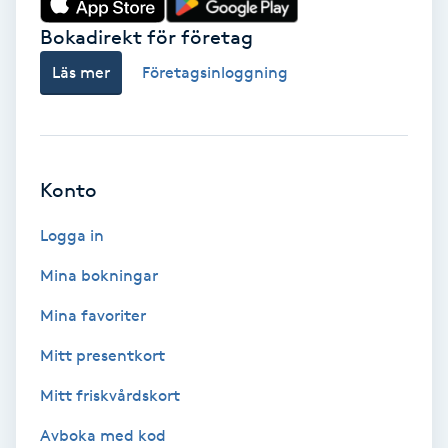
Bokadirekt för företag
Babylights
Läs mer
Företagsinloggning
Balayage
Bambumassage
Konto
Barber
Logga in
Barnklippning
Mina bokningar
BIAB
Mina favoriter
Mitt presentkort
Blowout
Mitt friskvårdskort
Bottenfärg
Avboka med kod