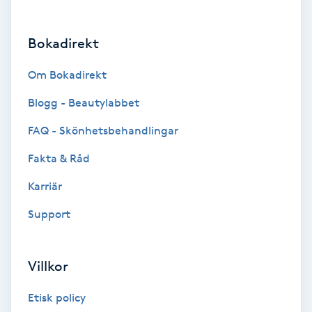
Brynformning
Bokadirekt
Brynfärgning
Om Bokadirekt
Brynplockning
Blogg - Beautylabbet
FAQ - Skönhetsbehandlingar
Bröllopsuppsättning
Fakta & Råd
C
Karriär
Celluliter
Support
Coachning
Villkor
Color correction
Etisk policy