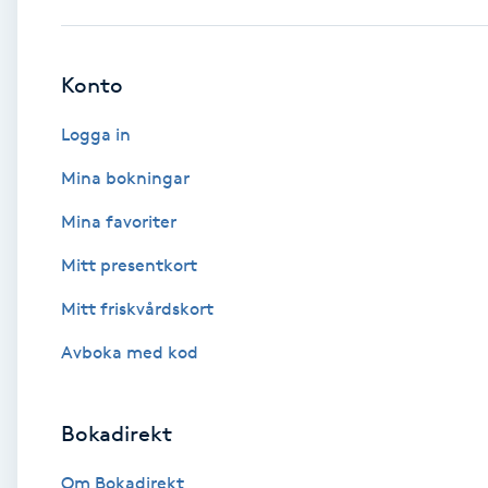
Babylights
Konto
Balayage
Logga in
Bambumassage
Mina bokningar
Mina favoriter
Barber
Mitt presentkort
Barnklippning
Mitt friskvårdskort
BIAB
Avboka med kod
Blowout
Bokadirekt
Bottenfärg
Om Bokadirekt