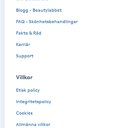
Blogg - Beautylabbet
Brynformning
FAQ - Skönhetsbehandlingar
Brynfärgning
Fakta & Råd
Brynplockning
Karriär
Support
Bröllopsuppsättning
C
Villkor
Celluliter
Etisk policy
Coachning
Integritetspolicy
Cookies
Color correction
Allmänna villkor