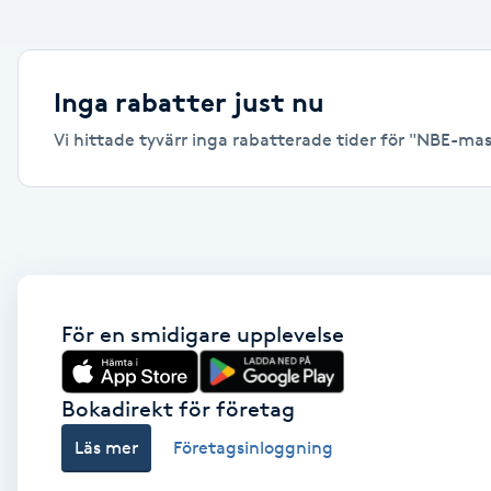
Alternativmedicin
Andningsmassage
Inga rabatter just nu
Vi hittade tyvärr inga rabatterade tider för "NBE-mass
Ansiktslyft utan kirurgi
Aromamassage
Ashtanga Yoga
Ayurveda
För en smidigare upplevelse
Ayurvedisk Massage
Bokadirekt för företag
Läs mer
Företagsinloggning
Ansiktsbehandling djuprengörande
B