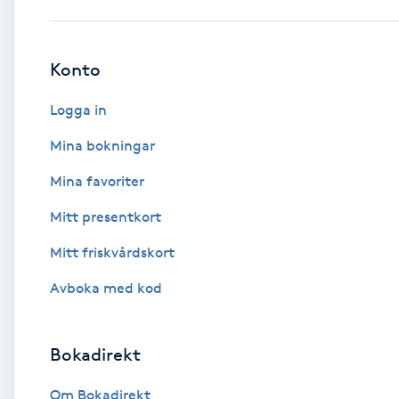
Babylights
Konto
Balayage
Logga in
Bambumassage
Mina bokningar
Mina favoriter
Barber
Mitt presentkort
Barnklippning
Mitt friskvårdskort
BIAB
Avboka med kod
Blowout
Bokadirekt
Bottenfärg
Om Bokadirekt