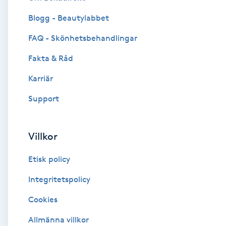
Blogg - Beautylabbet
Brynformning
FAQ - Skönhetsbehandlingar
Brynfärgning
Fakta & Råd
Brynplockning
Karriär
Support
Bröllopsuppsättning
C
Villkor
Celluliter
Etisk policy
Coachning
Integritetspolicy
Cookies
Color correction
Allmänna villkor