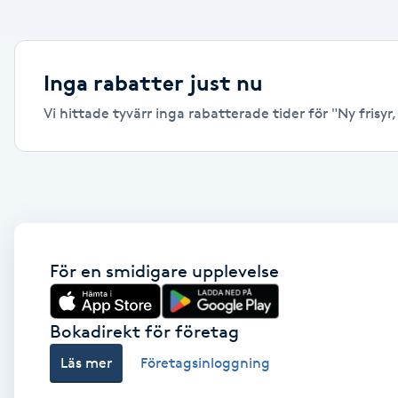
Alternativmedicin
Andningsmassage
Inga rabatter just nu
Vi hittade tyvärr inga rabatterade tider för "Ny frisyr, 
Ansiktslyft utan kirurgi
Aromamassage
Ashtanga Yoga
Ayurveda
För en smidigare upplevelse
Ayurvedisk Massage
Bokadirekt för företag
Läs mer
Företagsinloggning
Ansiktsbehandling djuprengörande
B