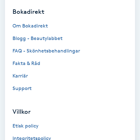
Bokadirekt
Brynformning
Om Bokadirekt
Brynfärgning
Blogg - Beautylabbet
Brynplockning
FAQ - Skönhetsbehandlingar
Fakta & Råd
Bröllopsuppsättning
C
Karriär
Support
Celluliter
Coachning
Villkor
Color correction
Etisk policy
Integritetspolicy