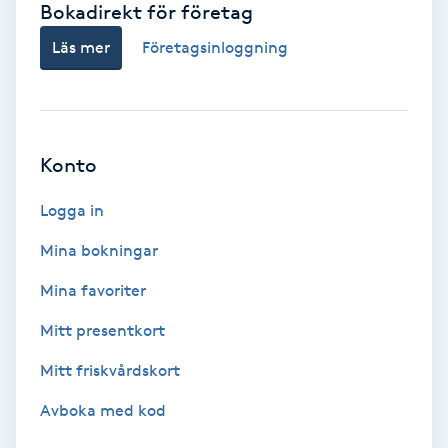
Bokadirekt för företag
Babylights
Läs mer
Företagsinloggning
Balayage
Bambumassage
Konto
Barber
Logga in
Mina bokningar
Barnklippning
Mina favoriter
BIAB
Mitt presentkort
Mitt friskvårdskort
Blowout
Avboka med kod
Bottenfärg