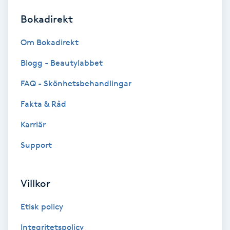
Bokadirekt
Brynformning
Om Bokadirekt
Brynfärgning
Blogg - Beautylabbet
Brynplockning
FAQ - Skönhetsbehandlingar
Fakta & Råd
Bröllopsuppsättning
C
Karriär
Support
Celluliter
Coachning
Villkor
Color correction
Etisk policy
Integritetspolicy