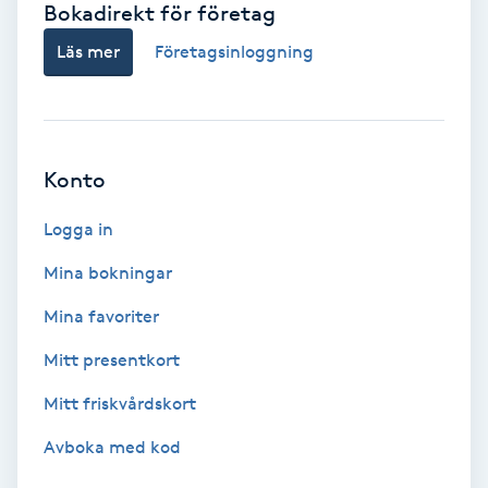
Bokadirekt för företag
Babylights
Läs mer
Företagsinloggning
Balayage
Bambumassage
Konto
Barber
Logga in
Mina bokningar
Barnklippning
Mina favoriter
BIAB
Mitt presentkort
Mitt friskvårdskort
Blowout
Avboka med kod
Bottenfärg