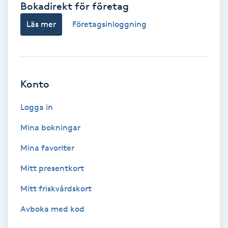
Bokadirekt för företag
Babylights
Läs mer
Företagsinloggning
Balayage
Bambumassage
Konto
Barber
Logga in
Mina bokningar
Barnklippning
Mina favoriter
BIAB
Mitt presentkort
Mitt friskvårdskort
Blowout
Avboka med kod
Bottenfärg