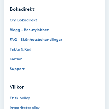
Bokadirekt
Brynformning
Om Bokadirekt
Brynfärgning
Blogg - Beautylabbet
Brynplockning
FAQ - Skönhetsbehandlingar
Fakta & Råd
Bröllopsuppsättning
C
Karriär
Support
Celluliter
Coachning
Villkor
Color correction
Etisk policy
Integritetspolicy