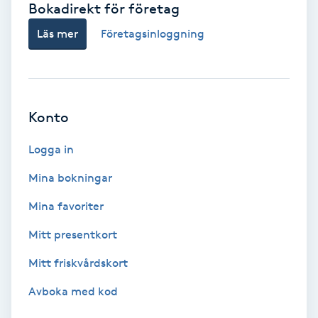
Bokadirekt för företag
Babylights
Läs mer
Företagsinloggning
Balayage
Bambumassage
Konto
Barber
Logga in
Mina bokningar
Barnklippning
Mina favoriter
BIAB
Mitt presentkort
Mitt friskvårdskort
Blowout
Avboka med kod
Bottenfärg