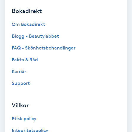
Bokadirekt
Brynformning
Om Bokadirekt
Brynfärgning
Blogg - Beautylabbet
Brynplockning
FAQ - Skönhetsbehandlingar
Fakta & Råd
Bröllopsuppsättning
C
Karriär
Support
Celluliter
Coachning
Villkor
Color correction
Etisk policy
Integritetspolicy