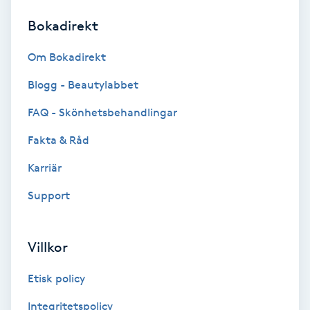
Bokadirekt
Brynformning
Om Bokadirekt
Brynfärgning
Blogg - Beautylabbet
Brynplockning
FAQ - Skönhetsbehandlingar
Fakta & Råd
Bröllopsuppsättning
C
Karriär
Support
Celluliter
Coachning
Villkor
Color correction
Etisk policy
Integritetspolicy