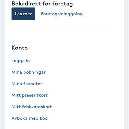
Bokadirekt för företag
Babylights
Läs mer
Företagsinloggning
Balayage
Bambumassage
Konto
Barber
Logga in
Mina bokningar
Barnklippning
Mina favoriter
BIAB
Mitt presentkort
Mitt friskvårdskort
Blowout
Avboka med kod
Bottenfärg