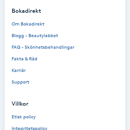
Bokadirekt
Brynformning
Om Bokadirekt
Brynfärgning
Blogg - Beautylabbet
Brynplockning
FAQ - Skönhetsbehandlingar
Fakta & Råd
Bröllopsuppsättning
C
Karriär
Support
Celluliter
Coachning
Villkor
Color correction
Etisk policy
Integritetspolicy