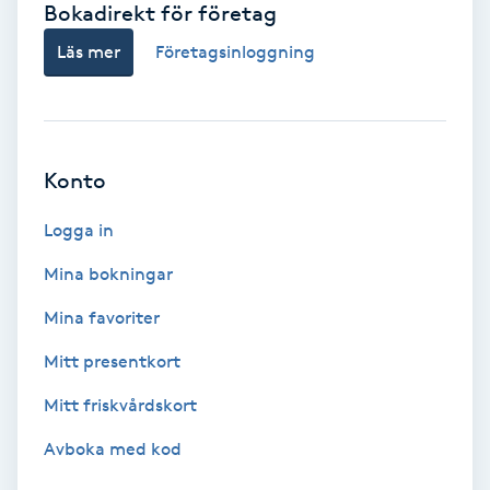
Bokadirekt för företag
Babylights
Läs mer
Företagsinloggning
Balayage
Bambumassage
Konto
Barber
Logga in
Mina bokningar
Barnklippning
Mina favoriter
BIAB
Mitt presentkort
Mitt friskvårdskort
Blowout
Avboka med kod
Bottenfärg