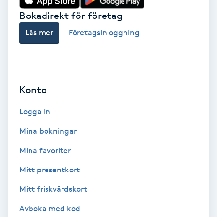
Bokadirekt för företag
Babylights
Läs mer
Företagsinloggning
Balayage
Bambumassage
Konto
Barber
Logga in
Barnklippning
Mina bokningar
Mina favoriter
BIAB
Mitt presentkort
Blowout
Mitt friskvårdskort
Bottenfärg
Avboka med kod