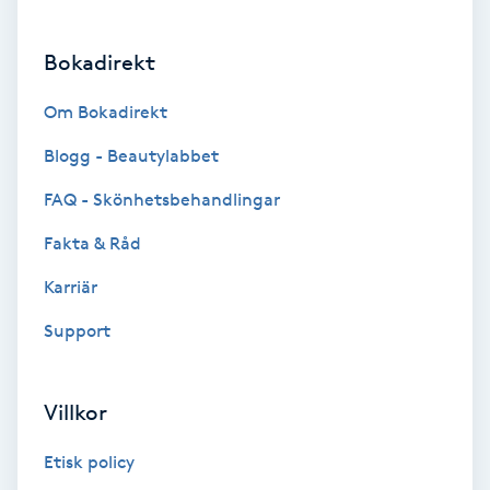
Brynformning
Bokadirekt
Brynfärgning
Om Bokadirekt
Blogg - Beautylabbet
Brynplockning
FAQ - Skönhetsbehandlingar
Bröllopsuppsättning
Fakta & Råd
C
Karriär
Celluliter
Support
Coachning
Villkor
Color correction
Etisk policy