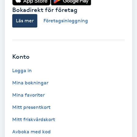
Bokadirekt för företag
Babylights
Läs mer
Företagsinloggning
Balayage
Bambumassage
Konto
Barber
Logga in
Barnklippning
Mina bokningar
Mina favoriter
BIAB
Mitt presentkort
Blowout
Mitt friskvårdskort
Bottenfärg
Avboka med kod