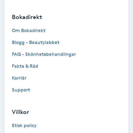
Brynformning
Bokadirekt
Brynfärgning
Om Bokadirekt
Blogg - Beautylabbet
Brynplockning
FAQ - Skönhetsbehandlingar
Bröllopsuppsättning
Fakta & Råd
C
Karriär
Celluliter
Support
Coachning
Villkor
Color correction
Etisk policy