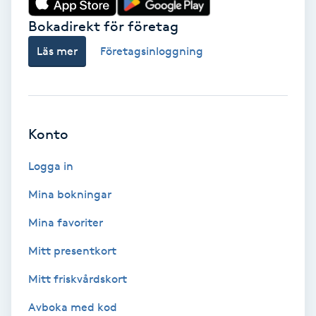
Bokadirekt för företag
Babylights
Läs mer
Företagsinloggning
Balayage
Bambumassage
Konto
Barber
Logga in
Barnklippning
Mina bokningar
BIAB
Mina favoriter
Mitt presentkort
Blowout
Mitt friskvårdskort
Bottenfärg
Avboka med kod