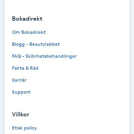
Brynformning
Bokadirekt
Brynfärgning
Om Bokadirekt
Brynplockning
Blogg - Beautylabbet
FAQ - Skönhetsbehandlingar
Bröllopsuppsättning
Fakta & Råd
C
Karriär
Celluliter
Support
Coachning
Villkor
Color correction
Etisk policy