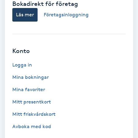
Bokadirekt för företag
Babylights
Läs mer
Företagsinloggning
Balayage
Bambumassage
Konto
Barber
Logga in
Mina bokningar
Barnklippning
Mina favoriter
BIAB
Mitt presentkort
Mitt friskvårdskort
Blowout
Avboka med kod
Bottenfärg