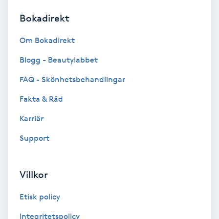
Bokadirekt
Brynformning
Om Bokadirekt
Brynfärgning
Blogg - Beautylabbet
Brynplockning
FAQ - Skönhetsbehandlingar
Fakta & Råd
Bröllopsuppsättning
C
Karriär
Support
Celluliter
Coachning
Villkor
Color correction
Etisk policy
Integritetspolicy