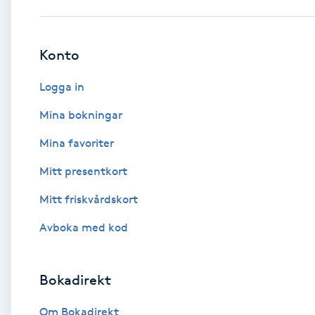
Babylights
Konto
Balayage
Logga in
Bambumassage
Mina bokningar
Mina favoriter
Barber
Mitt presentkort
Barnklippning
Mitt friskvårdskort
BIAB
Avboka med kod
Blowout
Bokadirekt
Bottenfärg
Om Bokadirekt