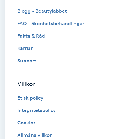
Blogg - Beautylabbet
Brynformning
FAQ - Skönhetsbehandlingar
Brynfärgning
Fakta & Råd
Brynplockning
Karriär
Support
Bröllopsuppsättning
C
Villkor
Celluliter
Etisk policy
Coachning
Integritetspolicy
Cookies
Color correction
Allmäna villkor