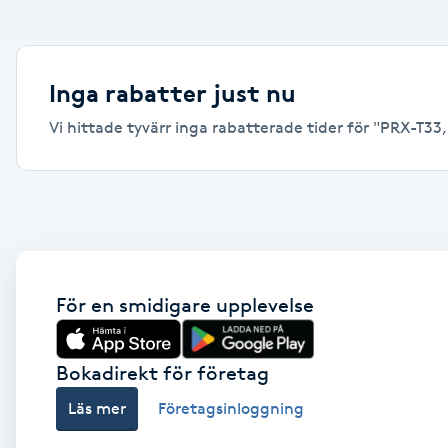
Alternativmedicin
Andningsmassage
Inga rabatter just nu
Vi hittade tyvärr inga rabatterade tider för "PRX-T33, Y
Ansiktslyft utan kirurgi
Aromamassage
Ashtanga Yoga
Ayurveda
För en smidigare upplevelse
Ayurvedisk Massage
Bokadirekt för företag
Läs mer
Företagsinloggning
Ansiktsbehandling djuprengörande
B