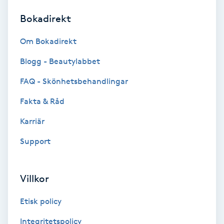
Bokadirekt
Brynformning
Om Bokadirekt
Brynfärgning
Blogg - Beautylabbet
Brynplockning
FAQ - Skönhetsbehandlingar
Fakta & Råd
Bröllopsuppsättning
C
Karriär
Support
Celluliter
Coachning
Villkor
Color correction
Etisk policy
Integritetspolicy