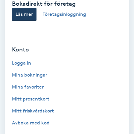
Bokadirekt för företag
Babylights
Läs mer
Företagsinloggning
Balayage
Bambumassage
Konto
Barber
Logga in
Mina bokningar
Barnklippning
Mina favoriter
BIAB
Mitt presentkort
Mitt friskvårdskort
Blowout
Avboka med kod
Bottenfärg