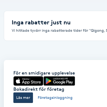
Alternativmedicin
Andningsmassage
Inga rabatter just nu
Vi hittade tyvärr inga rabatterade tider för "Qigong, S
Ansiktslyft utan kirurgi
Aromamassage
Ashtanga Yoga
Ayurveda
För en smidigare upplevelse
Ayurvedisk Massage
Bokadirekt för företag
Läs mer
Företagsinloggning
Ansiktsbehandling djuprengörande
B