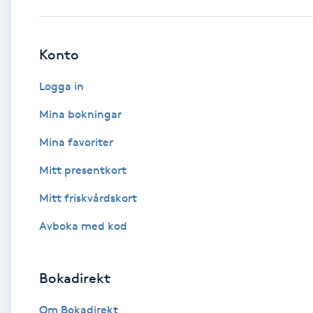
Babylights
Konto
Balayage
Logga in
Bambumassage
Mina bokningar
Mina favoriter
Barber
Mitt presentkort
Barnklippning
Mitt friskvårdskort
BIAB
Avboka med kod
Blowout
Bokadirekt
Bottenfärg
Om Bokadirekt