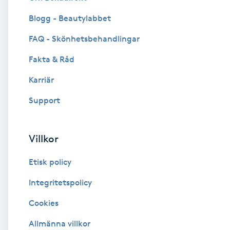
Blogg - Beautylabbet
Brynformning
FAQ - Skönhetsbehandlingar
Brynfärgning
Fakta & Råd
Brynplockning
Karriär
Support
Bröllopsuppsättning
C
Villkor
Celluliter
Etisk policy
Coachning
Integritetspolicy
Cookies
Color correction
Allmänna villkor