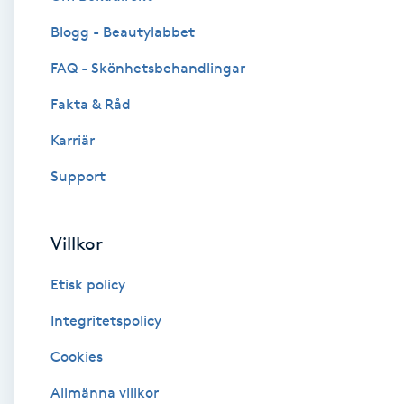
Blogg - Beautylabbet
Brynformning
FAQ - Skönhetsbehandlingar
Brynfärgning
Fakta & Råd
Brynplockning
Karriär
Support
Bröllopsuppsättning
C
Villkor
Celluliter
Etisk policy
Coachning
Integritetspolicy
Cookies
Color correction
Allmänna villkor