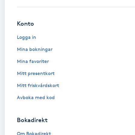
Babylights
Konto
Balayage
Logga in
Bambumassage
Mina bokningar
Mina favoriter
Barber
Mitt presentkort
Barnklippning
Mitt friskvårdskort
BIAB
Avboka med kod
Blowout
Bokadirekt
Bottenfärg
Om Bokadirekt