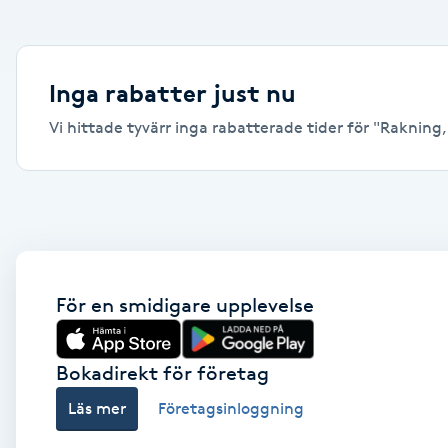
Alternativmedicin
Andningsmassage
Inga rabatter just nu
Vi hittade tyvärr inga rabatterade tider för "Rakning, Y
Ansiktslyft utan kirurgi
Aromamassage
Ashtanga Yoga
Ayurveda
För en smidigare upplevelse
Ayurvedisk Massage
Bokadirekt för företag
Läs mer
Företagsinloggning
Ansiktsbehandling djuprengörande
B