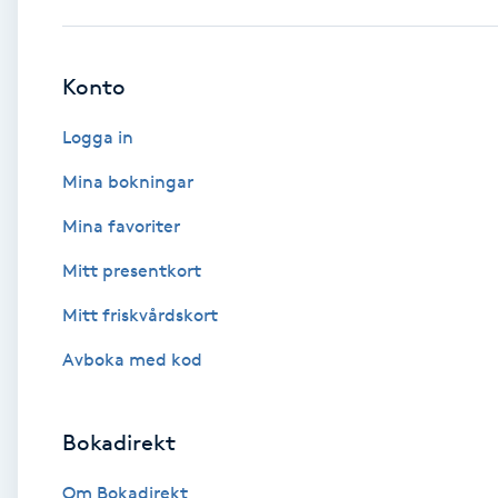
Babylights
Konto
Balayage
Logga in
Bambumassage
Mina bokningar
Mina favoriter
Barber
Mitt presentkort
Barnklippning
Mitt friskvårdskort
BIAB
Avboka med kod
Blowout
Bokadirekt
Bottenfärg
Om Bokadirekt