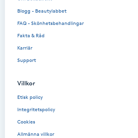
Blogg - Beautylabbet
Brynformning
FAQ - Skönhetsbehandlingar
Brynfärgning
Fakta & Råd
Brynplockning
Karriär
Support
Bröllopsuppsättning
C
Villkor
Celluliter
Etisk policy
Coachning
Integritetspolicy
Cookies
Color correction
Allmänna villkor