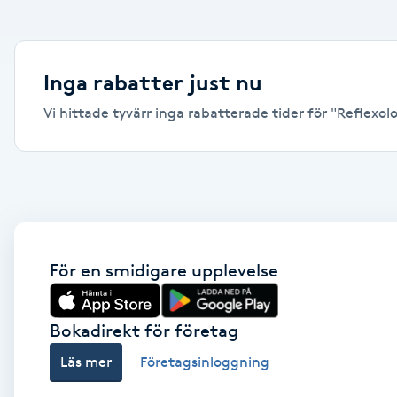
Alternativmedicin
Andningsmassage
Inga rabatter just nu
Vi hittade tyvärr inga rabatterade tider för "Reflexolog
Ansiktslyft utan kirurgi
Aromamassage
Ashtanga Yoga
Ayurveda
För en smidigare upplevelse
Ayurvedisk Massage
Bokadirekt för företag
Läs mer
Företagsinloggning
Ansiktsbehandling djuprengörande
B