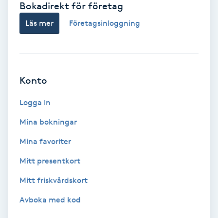
Bokadirekt för företag
Babylights
Läs mer
Företagsinloggning
Balayage
Bambumassage
Konto
Barber
Logga in
Mina bokningar
Barnklippning
Mina favoriter
BIAB
Mitt presentkort
Mitt friskvårdskort
Blowout
Avboka med kod
Bottenfärg