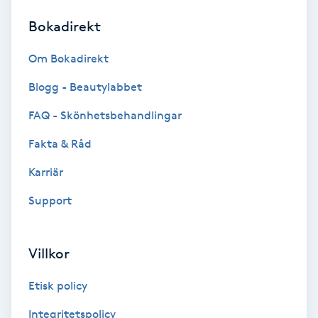
Bokadirekt
Brynformning
Om Bokadirekt
Brynfärgning
Blogg - Beautylabbet
Brynplockning
FAQ - Skönhetsbehandlingar
Fakta & Råd
Bröllopsuppsättning
C
Karriär
Support
Celluliter
Coachning
Villkor
Color correction
Etisk policy
Integritetspolicy