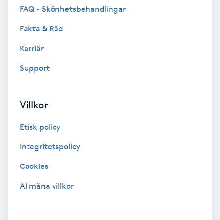
FAQ - Skönhetsbehandlingar
F
Fakta & Råd
Face framing
Karriär
Faceliftmassage
Support
Fet hårbotten
Villkor
Fettreducering
Etisk policy
Integritetspolicy
Fibromassage
Cookies
Fillers
Allmäna villkor
Fotmassage