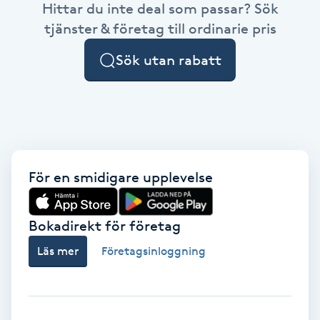
Hittar du inte deal som passar? Sök
Brynformning
tjänster & företag till ordinarie pris
Sök utan rabatt
Brynfärgning
Brynplockning
Bröllopsuppsättning
C
För en smidigare upplevelse
Celluliter
Bokadirekt för företag
Coachning
Läs mer
Företagsinloggning
Color correction