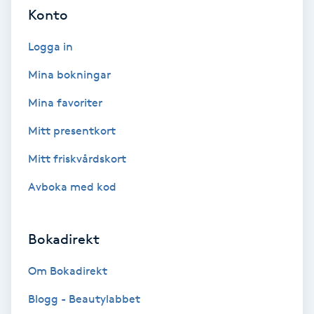
Cryoterapi
Konto
D
Logga in
Damklippning
Mina bokningar
Dermapen
Mina favoriter
Mitt presentkort
Diamantslipning
Mitt friskvårdskort
E
Avboka med kod
Enzympeeling
Extensions
Bokadirekt
Om Bokadirekt
Extensions borttagning
Blogg - Beautylabbet
Eyeliner-tatuering