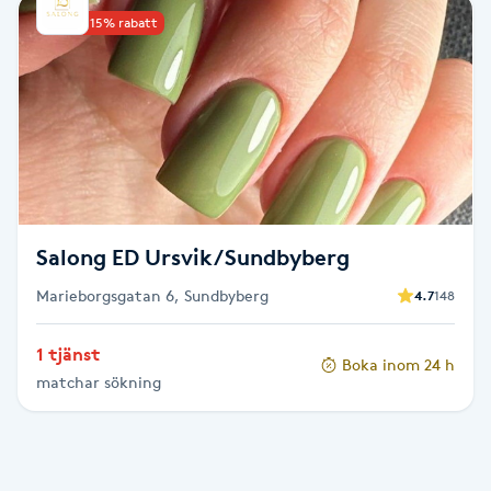
Upp till 15% rabatt
Babylights
Balayage
Bambumassage
Barber
Salong ED Ursvik/Sundbyberg
Barnklippning
Marieborgsgatan 6, Sundbyberg
4.7
148
BIAB
1 tjänst
Boka inom 24 h
matchar sökning
Blowout
Bottenfärg