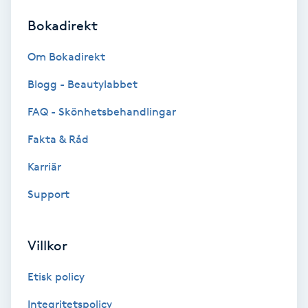
Bokadirekt
Brynformning
Om Bokadirekt
Brynfärgning
Blogg - Beautylabbet
Brynplockning
FAQ - Skönhetsbehandlingar
Fakta & Råd
Bröllopsuppsättning
C
Karriär
Support
Celluliter
Coachning
Villkor
Color correction
Etisk policy
Integritetspolicy