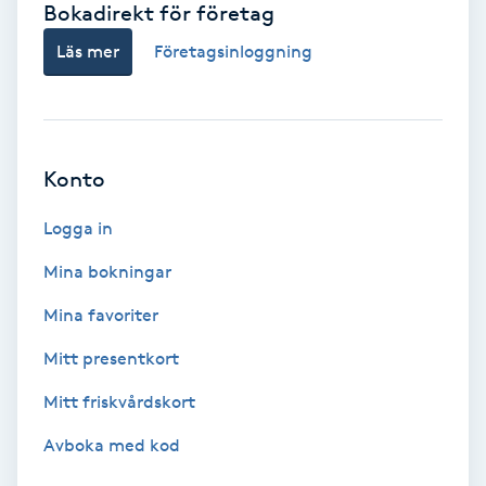
Bokadirekt för företag
Babylights
Läs mer
Företagsinloggning
Balayage
Bambumassage
Konto
Barber
Logga in
Mina bokningar
Barnklippning
Mina favoriter
BIAB
Mitt presentkort
Mitt friskvårdskort
Blowout
Avboka med kod
Bottenfärg