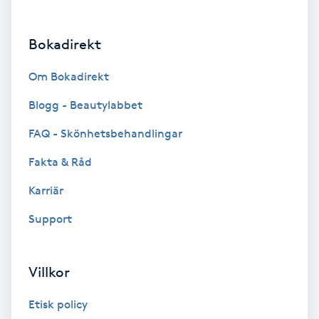
Brynformning
Bokadirekt
Brynfärgning
Om Bokadirekt
Brynplockning
Blogg - Beautylabbet
FAQ - Skönhetsbehandlingar
Bröllopsuppsättning
Fakta & Råd
C
Karriär
Celluliter
Support
Coachning
Villkor
Color correction
Etisk policy