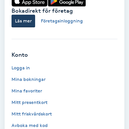
Bokadirekt för företag
Babylights
Läs mer
Företagsinloggning
Balayage
Bambumassage
Konto
Barber
Logga in
Barnklippning
Mina bokningar
BIAB
Mina favoriter
Mitt presentkort
Blowout
Mitt friskvårdskort
Bottenfärg
Avboka med kod