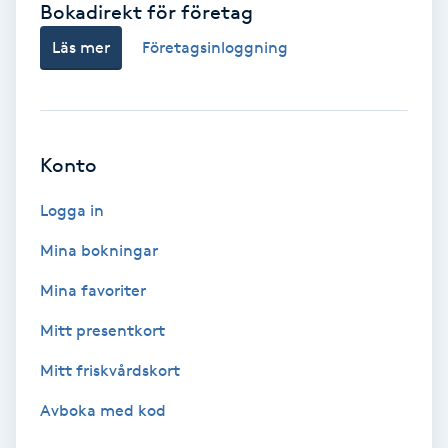
Bokadirekt för företag
Babylights
Läs mer
Företagsinloggning
Balayage
Bambumassage
Konto
Barber
Logga in
Mina bokningar
Barnklippning
Mina favoriter
BIAB
Mitt presentkort
Mitt friskvårdskort
Blowout
Avboka med kod
Bottenfärg