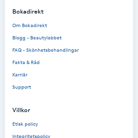
Bokadirekt
Brynformning
Om Bokadirekt
Brynfärgning
Blogg - Beautylabbet
Brynplockning
FAQ - Skönhetsbehandlingar
Fakta & Råd
Bröllopsuppsättning
C
Karriär
Support
Celluliter
Coachning
Villkor
Color correction
Etisk policy
Integritetspolicy