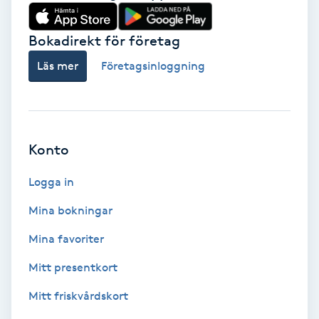
Babylights
Bokadirekt för företag
Balayage
Läs mer
Företagsinloggning
Bambumassage
Barber
Konto
Logga in
Barnklippning
Mina bokningar
BIAB
Mina favoriter
Blowout
Mitt presentkort
Mitt friskvårdskort
Bottenfärg