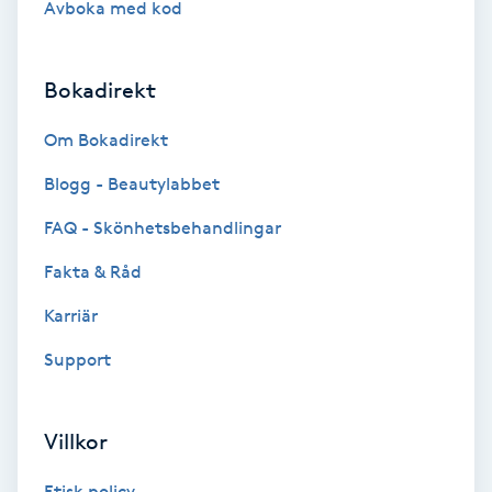
Avboka med kod
Brynformning
Bokadirekt
Brynfärgning
Om Bokadirekt
Brynplockning
Blogg - Beautylabbet
Bröllopsuppsättning
FAQ - Skönhetsbehandlingar
C
Fakta & Råd
Celluliter
Karriär
Support
Coachning
Color correction
Villkor
Etisk policy