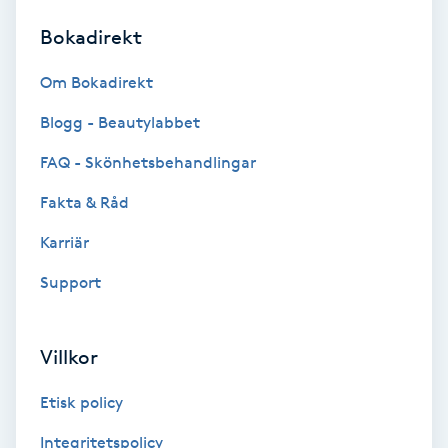
Bokadirekt
Brynformning
Om Bokadirekt
Brynfärgning
Blogg - Beautylabbet
Brynplockning
FAQ - Skönhetsbehandlingar
Fakta & Råd
Bröllopsuppsättning
C
Karriär
Support
Celluliter
Coachning
Villkor
Color correction
Etisk policy
Integritetspolicy