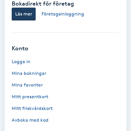
Bokadirekt för företag
Babylights
Läs mer
Företagsinloggning
Balayage
Bambumassage
Konto
Barber
Logga in
Mina bokningar
Barnklippning
Mina favoriter
BIAB
Mitt presentkort
Mitt friskvårdskort
Blowout
Avboka med kod
Bottenfärg