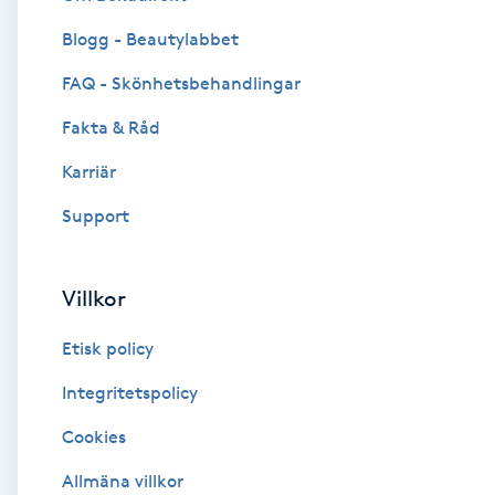
Blogg - Beautylabbet
Brynformning
FAQ - Skönhetsbehandlingar
Brynfärgning
Fakta & Råd
Brynplockning
Karriär
Support
Bröllopsuppsättning
C
Villkor
Celluliter
Etisk policy
Coachning
Integritetspolicy
Cookies
Color correction
Allmäna villkor