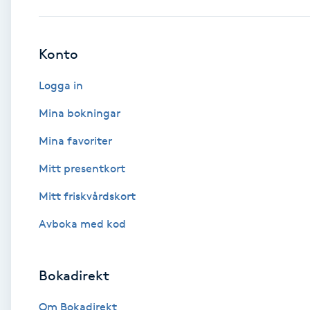
Babylights
Konto
Balayage
Logga in
Bambumassage
Mina bokningar
Mina favoriter
Barber
Mitt presentkort
Barnklippning
Mitt friskvårdskort
BIAB
Avboka med kod
Blowout
Bokadirekt
Bottenfärg
Om Bokadirekt