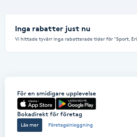
Alternativmedicin
Andningsmassage
Inga rabatter just nu
Vi hittade tyvärr inga rabatterade tider för "Sport, Eri
Ansiktslyft utan kirurgi
Aromamassage
Ashtanga Yoga
Ayurveda
För en smidigare upplevelse
Ayurvedisk Massage
Bokadirekt för företag
Läs mer
Företagsinloggning
Ansiktsbehandling djuprengörande
B