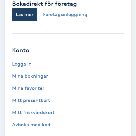
Bokadirekt för företag
Babylights
Läs mer
Företagsinloggning
Balayage
Bambumassage
Konto
Barber
Logga in
Mina bokningar
Barnklippning
Mina favoriter
BIAB
Mitt presentkort
Mitt friskvårdskort
Blowout
Avboka med kod
Bottenfärg