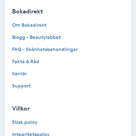
Bokadirekt
Brynformning
Om Bokadirekt
Brynfärgning
Blogg - Beautylabbet
Brynplockning
FAQ - Skönhetsbehandlingar
Fakta & Råd
Bröllopsuppsättning
C
Karriär
Support
Celluliter
Coachning
Villkor
Color correction
Etisk policy
Integritetspolicy